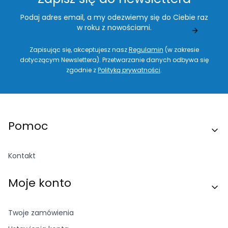
Podaj adres email, a my odezwiemy się do Ciebie raz
w roku z nowościami.
Zapisując się, akceptujesz nasz
Regulamin
(w zakresie
dotyczącym Newslettera). Przetwarzanie danych odbywa się
zgodnie z
Polityką prywatności
.
Linki w stopce
Pomoc
Kontakt
Moje konto
Twoje zamówienia