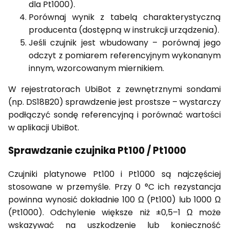
dla Pt1000).
Porównaj wynik z tabelą charakterystyczną
producenta (dostępną w instrukcji urządzenia).
Jeśli czujnik jest wbudowany – porównaj jego
odczyt z pomiarem referencyjnym wykonanym
innym, wzorcowanym miernikiem.
W rejestratorach UbiBot z zewnętrznymi sondami
(np. DS18B20) sprawdzenie jest prostsze – wystarczy
podłączyć sondę referencyjną i porównać wartości
w aplikacji UbiBot.
Sprawdzanie czujnika Pt100 / Pt1000
Czujniki platynowe Pt100 i Pt1000 są najczęściej
stosowane w przemyśle. Przy 0 °C ich rezystancja
powinna wynosić dokładnie 100 Ω (Pt100) lub 1000 Ω
(Pt1000). Odchylenie większe niż ±0,5–1 Ω może
wskazywać na uszkodzenie lub konieczność