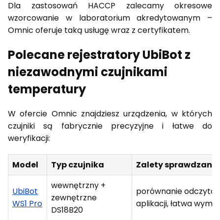
Dla zastosowań HACCP zalecamy okresowe
wzorcowanie w laboratorium akredytowanym –
Omnic oferuje taką usługę wraz z certyfikatem.
Polecane rejestratory UbiBot z
niezawodnymi czujnikami
temperatury
W ofercie Omnic znajdziesz urządzenia, w których
czujniki są fabrycznie precyzyjne i łatwe do
weryfikacji:
Model
Typ czujnika
Zalety sprawdzani
wewnętrzny +
UbiBot
porównanie odczytó
zewnętrzne
WS1 Pro
aplikacji, łatwa wymi
DS18B20