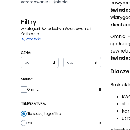
Wzorcowanie Ciśnienia
nowymi 
świade
wiarygod
Filtry
klientam
w kategorii: Świadectwa Wzorcowania i
Kalibracja
Omnic –
Wyczyść
spełnia
zewnętr
CENA:
świade
zł
zł
Dlacze
MARKA:
Brak ak
Marka
Omnic
11
kwe
str
TEMPERATURA:
kar
Nie stosuj tego filtra
utr
tak
9