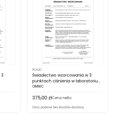
PCA3C
 3
Świadectwo wzorcowania w 3
punktach ciśnienia w laboratorium
acza
z akredytacją PCA (zakres 50 ÷
OMNIC
5000 mbar)
375,00 zł
Cena
Cena netto
Ceny podane bez kosztów dostawy.