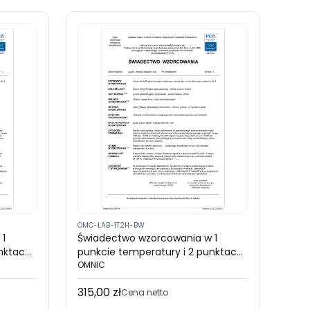
OMC-LAB-1T2H-BW
 1
Świadectwo wzorcowania w 1
unktach
punkcie temperatury i 2 punktach
CA) -
wilgotności urządzenia bez
OMNIC
 lub
wyświetlacza (akredytacja PCA)
315,00 zł
Cena
Cena netto