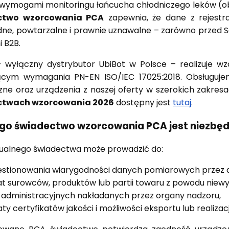
wymogami monitoringu łańcucha chłodniczego leków (obo
ctwo wzorcowania PCA
zapewnia, że dane z rejestra
ne, powtarzalne i prawnie uznawalne – zarówno przed S
i B2B.
 wyłączny dystrybutor UbiBot w Polsce – realizuje 
jącym wymagania PN-EN ISO/IEC 17025:2018. Obsługujem
zne oraz urządzenia z naszej oferty w szerokich zakre
ctwach wzorcowania 2026
dostępny jest
tutaj
.
go świadectwo wzorcowania PCA jest niezbę
tualnego świadectwa może prowadzić do:
stionowania wiarygodności danych pomiarowych przez au
at surowców, produktów lub partii towaru z powodu niew
 administracyjnych nakładanych przez organy nadzoru,
aty certyfikatów jakości i możliwości eksportu lub realizac