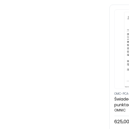
OMC-PCA
Świade
punkta
z akred
OMNIC
5000 m
625,00
Cena