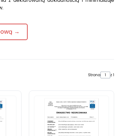
a z deklarowaną dokładnością i minimalizuje
w.
enową →
Strona
z 1