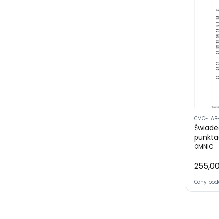
OMC-LAB
Świade
punkta
(akredy
OMNIC
wyświe
255,00
Cena
niego
Ceny pod