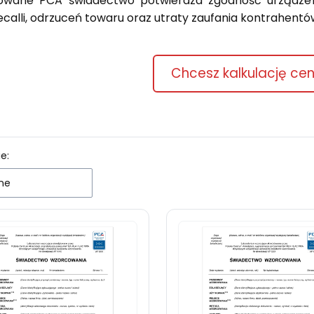
owane PCA świadectwo potwierdza zgodność urządzeni
ecalli, odrzuceń towaru oraz utraty zaufania kontrahentó
Chcesz kalkulację c
 produktów
e:
ne