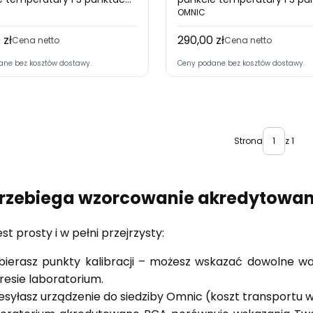
ości (akredytacja PCA) -
wilgotności urządzenia bez
OMNIC
enie z wyświetlaczem lub
wyświetlacza (akredytacja
 zł
290,00 zł
Cena
 do niego
Cena netto
Cena netto
ane bez kosztów dostawy.
Ceny podane bez kosztów dostawy.
Strona
z 1
przebiega wzorcowanie akredytowa
st prosty i w pełni przejrzysty:
ierasz punkty kalibracji – możesz wskazać dowolne war
resie laboratorium.
esyłasz urządzenie do siedziby Omnic (koszt transportu 