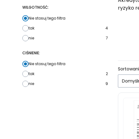
Akredyt
ryzyko r
WILGOTNOŚĆ:
Nie stosuj tego filtra
tak
4
nie
7
CIŚNIENIE:
Nie stosuj tego filtra
Lista
Sortowani
tak
2
Domyśl
nie
9