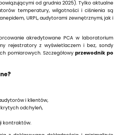
wiązującymi od grudnia 2025). Tylko aktualne
torów temperatury, wilgotności i ciśnienia są
anepidem, URPL, audytorami zewnętrznymi, jak i
wzorcowanie akredytowane PCA w laboratorium
y rejestratory z wyświetlaczem i bez, sondy
sach pomiarowych. Szczegółowy
przewodnik po
dne?
dytorów i klientów,
ykrytych odchyleń,
ji kontraktów.