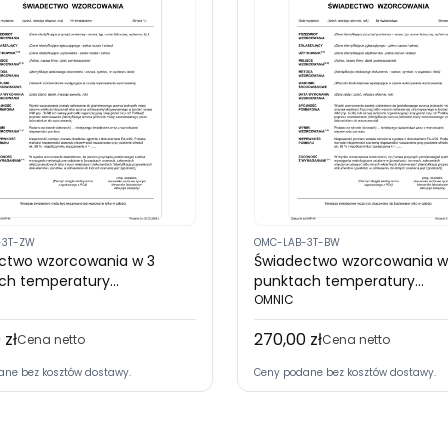
-3T-ZW
OMC-LAB-3T-BW
ctwo wzorcowania w 3
Świadectwo wzorcowania w
ch temperatury
punktach temperatury
tacja PCA) - Urządzenie z
rejestratorów bez wyświetl
OMNIC
tlaczem lub czujnik do
(akredytacja PCA)
 zł
270,00 zł
Cena
Cena netto
Cena netto
ane bez kosztów dostawy.
Ceny podane bez kosztów dostawy.