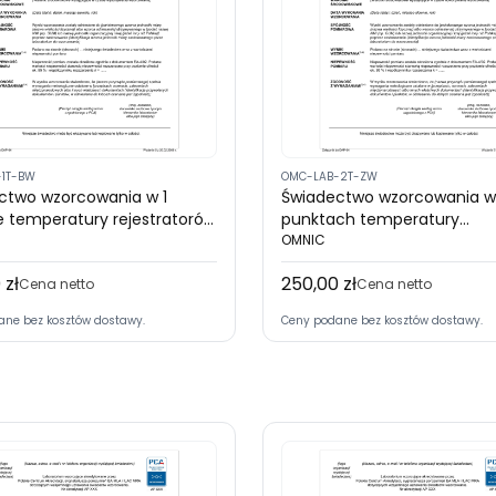
-1T-BW
OMC-LAB-2T-ZW
ctwo wzorcowania w 1
Świadectwo wzorcowania w
e temperatury rejestratorów
punktach temperatury
świetlacza (akredytacja
(akredytacja PCA) - Urządz
OMNIC
wyświetlaczem lub czujnik 
 zł
250,00 zł
Cena
Cena netto
niego
Cena netto
ane bez kosztów dostawy.
Ceny podane bez kosztów dostawy.