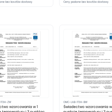
ane bez kosztów dostawy.
Ceny podane bez kosztów dostawy.
-1T3H-ZW
OMC-LAB-1T3H-BW
ctwo wzorcowania w 1
Świadectwo wzorcowania w
e temperatury i 3 punktach
punkcie temperatury i 3 p