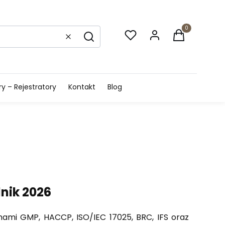
Produkty w k
Wyczyść
Szukaj
 – Rejestratory
Kontakt
Blog
nik 2026
mami GMP, HACCP, ISO/IEC 17025, BRC, IFS oraz