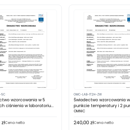
-5C
OMC-LAB-1T2H-ZW
ctwo wzorcowania w 5
Świadectwo wzorcowania w
ch ciśnienia w laboratorium
punkcie temperatury i 2 p
ytacją PCA (zakres 50 ÷
wilgotności (akredytacja P
OMNIC
bar)
Urządzenie z wyświetlaczem
 zł
240,00 zł
Cena
Cena netto
czujnik do niego
Cena netto