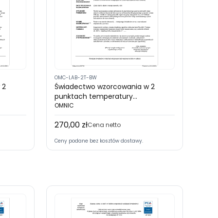
OMC-LAB-2T-BW
 2
Świadectwo wzorcowania w 2
punktach temperatury
enie z
rejestratorów bez wyświetlacza
OMNIC
do
(akredytacja PCA)
270,00 zł
Cena
Cena netto
Ceny podane bez kosztów dostawy.