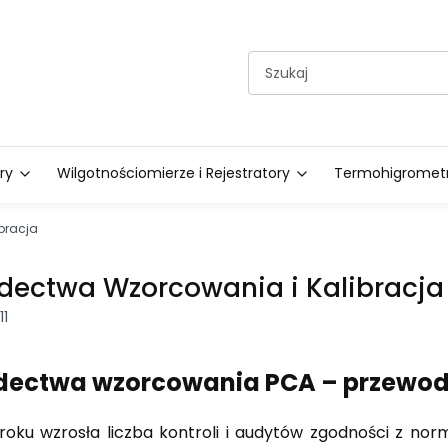
ry
Wilgotnościomierze i Rejestratory
Termohigrometry
bracja
dectwa Wzorcowania i Kalibracja
11
dectwa wzorcowania PCA – przewod
oku wzrosła liczba kontroli i audytów zgodności z nor