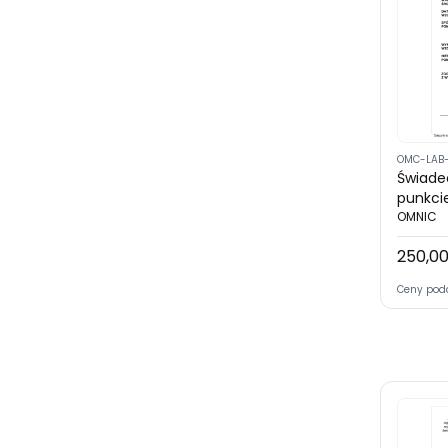
OMC-LAB
Świade
punkci
bez wy
OMNIC
PCA)
250,00
Cena
Ceny pod