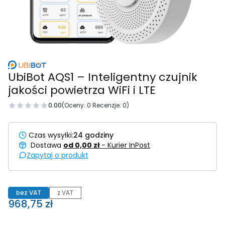
UbiBot AQS1 – Inteligentny czujnik
jakości powietrza WiFi i LTE
0.00
(Oceny: 0 Recenzje: 0)
Czas wysyłki:
24 godziny
Dostawa
od 0,00 zł
- Kurier InPost
Zapytaj o produkt
bez VAT
z VAT
Cena
968,75 zł