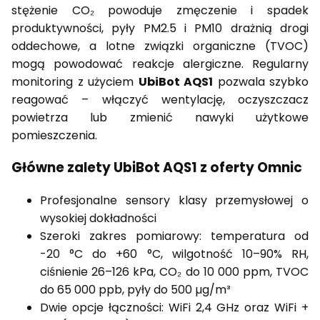
stężenie CO₂ powoduje zmęczenie i spadek
produktywności, pyły PM2.5 i PM10 drażnią drogi
oddechowe, a lotne związki organiczne (TVOC)
mogą powodować reakcje alergiczne. Regularny
monitoring z użyciem
UbiBot AQS1
pozwala szybko
reagować – włączyć wentylację, oczyszczacz
powietrza lub zmienić nawyki użytkowe
pomieszczenia.
Główne zalety UbiBot AQS1 z oferty Omnic
Profesjonalne sensory klasy przemysłowej o
wysokiej dokładności
Szeroki zakres pomiarowy: temperatura od
-20 °C do +60 °C, wilgotność 10–90% RH,
ciśnienie 26–126 kPa, CO₂ do 10 000 ppm, TVOC
do 65 000 ppb, pyły do 500 µg/m³
Dwie opcje łączności: WiFi 2,4 GHz oraz WiFi +