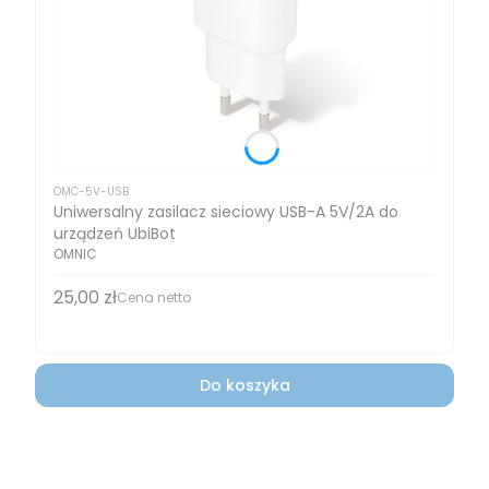
OMC-5V-USB
Uniwersalny zasilacz sieciowy USB-A 5V/2A do
urządzeń UbiBot
OMNIC
25,00 zł
Cena
Cena netto
Do koszyka