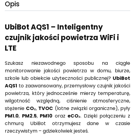
Opis
UbiBot AQS1 – Inteligentny
czujnik jakości powietrza WiFi i
LTE
Szukasz niezawodnego sposobu na ciągłe
monitorowanie jakości powietrza w domu, biurze,
szkole lub obiekcie użyteczności publicznej?
UbiBot
AQS1
to zaawansowany, przemysłowy czujnik jakości
powietrza, który jednocześnie mierzy temperaturę,
wilgotność względną, ciśnienie atmosferyczne,
stężenie
CO₂
,
TVOC
(lotne związki organiczne), pyły
PM1.0
,
PM2.5
,
PM10
oraz
eCO₂
. Dzięki połączeniu z
chmurą UbiBot otrzymujesz dane w czasie
rzeczywistym – gdziekolwiek jesteś.