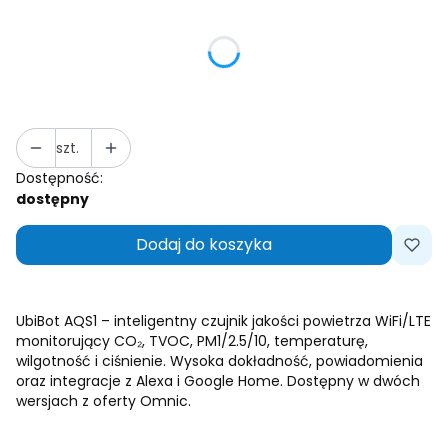
Wybierz wariant produktu:
Poszczególne warianty mogą różnić się ceną
Obsługa kart SIM (WIFI+LTE)
(+703,56 zł)
Opcjonalne
szt.
Dostępność:
dostępny
Dodaj do koszyka
UbiBot AQS1 – inteligentny czujnik jakości powietrza WiFi/LTE
monitorujący CO₂, TVOC, PM1/2.5/10, temperaturę,
wilgotność i ciśnienie. Wysoka dokładność, powiadomienia
oraz integracje z Alexa i Google Home. Dostępny w dwóch
wersjach z oferty Omnic.