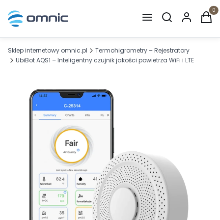
Otwórz wyszuki
Produ
Sklep internetowy omnic.pl
Termohigrometry – Rejestratory
UbiBot AQS1 – Inteligentny czujnik jakości powietrza WiFi i LTE