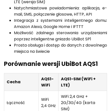
LTE (wersja SIM)
Natychmiastowe powiadomienia: aplikacja, e-
mail, SMS, połączenie głosowe, HTTP, API
Integracja z systemami inteligentnego domu:
Amazon Alexa, Google Home i IFTTT
Możliwość zdalnego sterowania urządzeniami
poprzez inteligentne gniazdo UbiBot SP1
Prosta obsługa i dostęp do danych z dowolnego
miejsca na świecie
Porównanie wersji UbiBot AQS1
AQS1-
AQS1-SIM (WiFi +
Cecha
WiFi
LTE)
WiFi 2,4 GHz +
WiFi
Łączność
2G/3G/4G (karta
2,4 GHz
SIM)