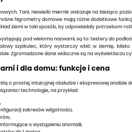
wych. Tani, niewielki miernik wskazuje na bieżąco poz
 przenośne higrometry domowe mają różne dodatkowe funk
kład ziemi w taki sposób, by odpowiadały potrzebom rośli
tępują pod wieloma nazwami, są to: testery do podłoża, 
wy szpikulec, który wystarczy wbić w ziemię, blisko 
ebie. Zgromadzone dane widoczne są na wyświetlaczu cy
rni i dla domu: funkcje i cena
 o prostej, intuicyjnej obsłudze i ekspresowej analizie 
ązania i technologie, na przykład:
,
figuracji zakresów wilgotności,
arów,
nformujące o wystąpieniu anomalii,
metrów do 1 metra.