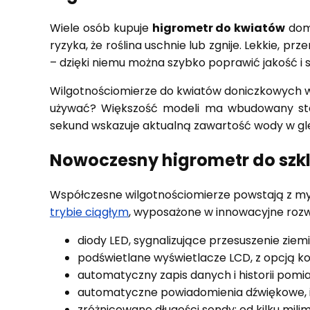
Wiele osób kupuje
higrometr do kwiatów
domo
ryzyka, że roślina uschnie lub zgnije. Lekkie,
– dzięki niemu można szybko poprawić jakość i s
Wilgotnościomierze do kwiatów doniczkowych wys
używać? Większość modeli ma wbudowany stalo
sekund wskazuje aktualną zawartość wody w gl
Nowoczesny higrometr do szkla
Współczesne wilgotnościomierze powstają z myślą
trybie ciągłym
, wyposażone w innowacyjne rozwi
diody LED, sygnalizujące przesuszenie ziemi
podświetlane wyświetlacze LCD, z opcją kon
automatyczny zapis danych i historii pomi
automatyczne powiadomienia dźwiękowe, i
zróżnicowane długości sondy: od kilku mili