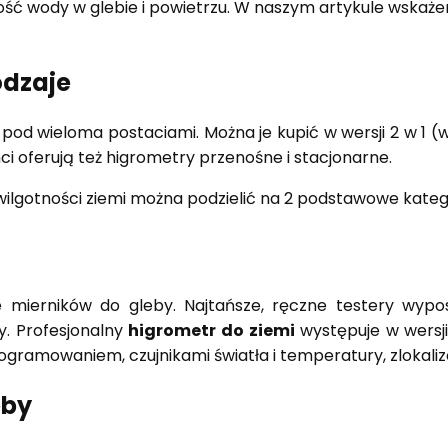
 wody w glebie i powietrzu. W naszym artykule wskażemy,
odzaje
od wieloma postaciami. Można je kupić w wersji 2 w 1 (wi
i oferują też higrometry przenośne i stacjonarne.
ilgotności ziemi można podzielić na 2 podstawowe kateg
 mierników do gleby. Najtańsze, ręczne testery wyp
y. Profesjonalny
higrometr do ziemi
występuje w wersji
rogramowaniem, czujnikami światła i temperatury, zlokal
eby