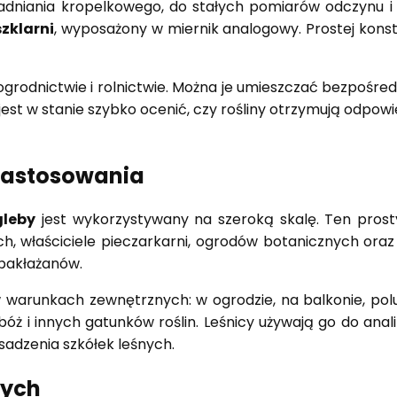
niania kropelkowego, do stałych pomiarów odczynu i w
zklarni
, wyposażony w miernik analogowy. Prostej konstr
grodnictwie i rolnictwie. Można je umieszczać bezpośre
st w stanie szybko ocenić, czy rośliny otrzymują odpowie
– zastosowania
gleby
jest wykorzystywany na szeroką skalę. Ten pros
, właściciele pieczarkarni, ogrodów botanicznych oraz
 bakłażanów.
warunkach zewnętrznych: w ogrodzie, na balkonie, polu
bóż i innych gatunków roślin. Leśnicy używają go do anal
sadzenia szkółek leśnych.
wych