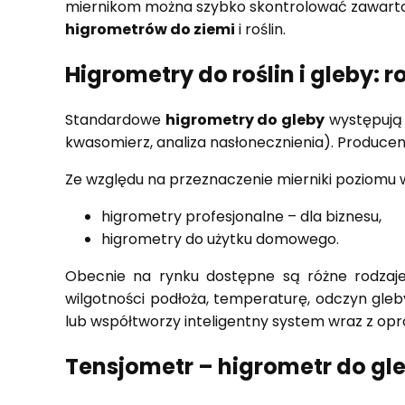
miernikom można szybko skontrolować zawartość
higrometrów do ziemi
i roślin.
Higrometry do roślin i gleby: r
Standardowe
higrometry do gleby
występują p
kwasomierz, analiza nasłonecznienia). Producenc
Ze względu na przeznaczenie mierniki poziomu w
higrometry profesjonalne – dla biznesu,
higrometry do użytku domowego.
Obecnie na rynku dostępne są różne rodzaje
wilgotności podłoża, temperaturę, odczyn gleb
lub współtworzy inteligentny system wraz z op
Tensjometr – higrometr do gl