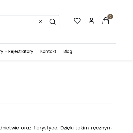
Produkty w k
Wyczyść
Szukaj
 – Rejestratory
Kontakt
Blog
dnictwie oraz florystyce. Dzięki takim ręcznym