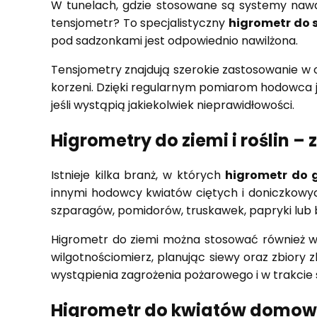
W tunelach, gdzie stosowane są systemy nawad
tensjometr? To specjalistyczny
higrometr do s
pod sadzonkami jest odpowiednio nawilżona.
Tensjometry znajdują szerokie zastosowanie w o
korzeni. Dzięki regularnym pomiarom hodowca je
jeśli wystąpią jakiekolwiek nieprawidłowości.
Higrometry do ziemi i roślin 
Istnieje kilka branż, w których
higrometr do 
innymi hodowcy kwiatów ciętych i doniczkowych
szparagów, pomidorów, truskawek, papryki lub
Higrometr do ziemi można stosować również w 
wilgotnościomierz, planując siewy oraz zbiory z
wystąpienia zagrożenia pożarowego i w trakcie 
Higrometr do kwiatów domo