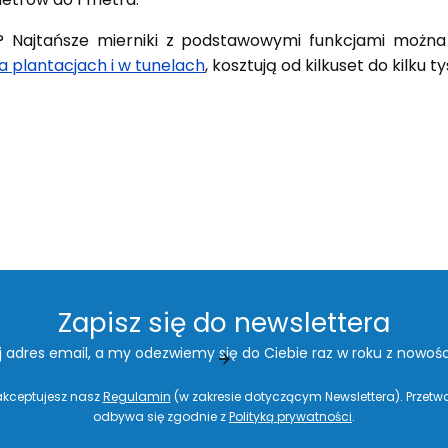
? Najtańsze mierniki z podstawowymi funkcjami można
a plantacjach i w tunelach
, kosztują od kilkuset do kilku t
Zapisz się do newslettera
j adres email, a my odezwiemy się do Ciebie raz w roku z nowośc
 akceptujesz nasz
Regulamin
(w zakresie dotyczącym Newslettera). Przet
odbywa się zgodnie z
Polityką prywatności
.