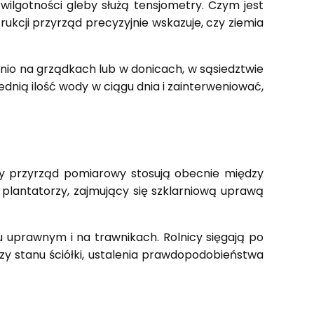
ilgotności gleby służą tensjometry. Czym jest
ukcji przyrząd precyzyjnie wskazuje, czy ziemia
dnio na grządkach lub w donicach, w sąsiedztwie
dnią ilość wody w ciągu dnia i zainterweniować,
ty przyrząd pomiarowy stosują obecnie między
 plantatorzy, zajmujący się szklarniową uprawą
 uprawnym i na trawnikach. Rolnicy sięgają po
izy stanu ściółki, ustalenia prawdopodobieństwa