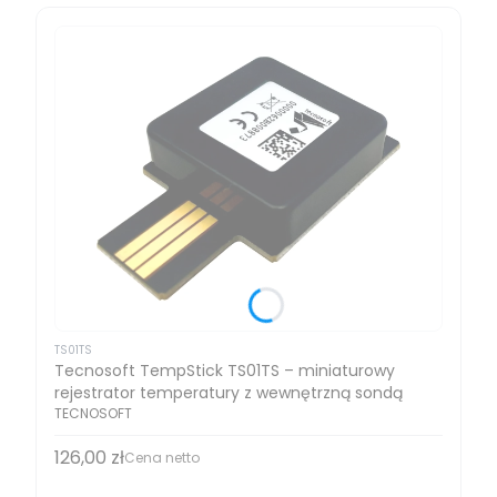
TS01TS
Tecnosoft TempStick TS01TS – miniaturowy
rejestrator temperatury z wewnętrzną sondą
TECNOSOFT
126,00 zł
Cena
Cena netto