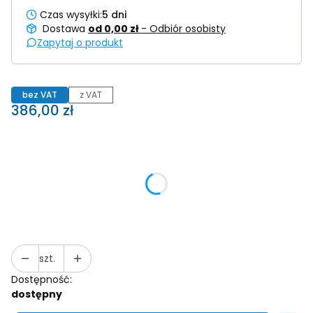
Czas wysyłki:
5 dni
Dostawa
od 0,00 zł
- Odbiór osobisty
Zapytaj o produkt
bez VAT
z VAT
Cena
386,00 zł
Wybierz wariant produktu:
Poszczególne warianty mogą różnić się ceną
LOG210 (dodatkowo z pom. wilgotności)
(+44,02 zł)
Opcjonalne
szt.
Dostępność:
dostępny