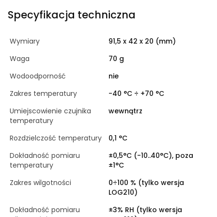
Specyfikacja techniczna
Wymiary
91,5 x 42 x 20 (mm)
Waga
70 g
Wodoodporność
nie
Zakres temperatury
-40 °C ÷ +70 °C
Umiejscowienie czujnika
wewnątrz
temperatury
Rozdzielczość temperatury
0,1 °C
Dokładność pomiaru
±0,5°C (-10..40°C), poza
temperatury
±1°C
Zakres wilgotności
0÷100 % (tylko wersja
LOG210)
Dokładność pomiaru
±3% RH (tylko wersja