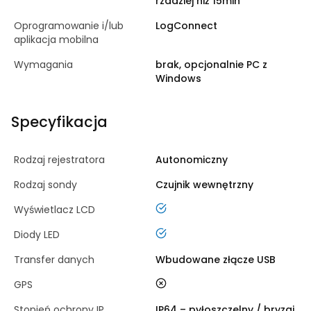
rzadziej niż 15min
Oprogramowanie i/lub
LogConnect
aplikacja mobilna
Wymagania
brak, opcjonalnie PC z
Windows
Specyfikacja
Rodzaj rejestratora
Autonomiczny
Rodzaj sondy
Czujnik wewnętrzny
tak
Wyświetlacz LCD
tak
Diody LED
Transfer danych
Wbudowane złącze USB
nie
GPS
Stopień ochrony IP
IP64 – pyłoszczelny / bryzgi