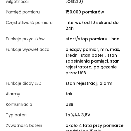
wilgotności
LOG210)
Pamięć pomiaru
150.000 pomiarów
Częstotliwość pomiaru
interwał od 10 sekund do
24h
Funkcje przycisków
start/stop pomiaru i inne
Funkcje wyświetlacza
bieżący pomiar, min, max,
średni; stan baterii, stan
zapełnienia pamięci, stan
rejestratora, połączenie
przez USB
Funkcje diody LED
stan rejestracji, alarm
Alarmy
tak
Komunikacja
USB
Typ baterii
1 x ½AA 3,6V
Żywotność baterii
około 4 lata przy pomiarze