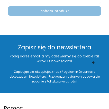
Zobacz produkt
Zapisz się do newslettera
Podaj adres email, a my odezwiemy się do Ciebie raz
w roku z nowościami.
Zapisując się, akceptujesz nasz
Regulamin
(w zakresie
dotyczącym Newslettera). Przetwarzanie danych odbywa się
zgodnie z
Polityką prywatności
.
Linki w stopce
Pomoc