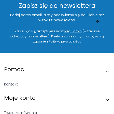
Zapisz się do newslettera
Podaj adres email, a my odezwiemy się do Ciebie raz
w roku z nowościami.
Zapisując się, akceptujesz nasz
Regulamin
(w zakresie
dotyczącym Newslettera). Przetwarzanie danych odbywa się
zgodnie z
Polityką prywatności
.
Linki w stopce
Pomoc
Kontakt
Moje konto
Twoje zamówienia