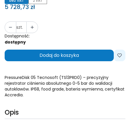
bez VAT
z VAT
Cena
5 728,73 zł
szt.
Dostępność:
dostępny
Dodaj do koszyka
PressureDisk 05 Tecnosoft (TS13PRD0) – precyzyjny
rejestrator ciśnienia absolutnego 0-5 bar do walidacji
autoklawów. IP68, food grade, bateria wymienna, certyfikat
Accredia.
Opis