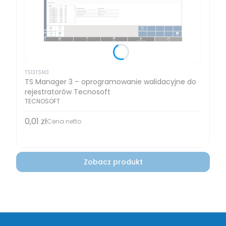
TS13TSM3
TS Manager 3 – oprogramowanie walidacyjne do
rejestratorów Tecnosoft
TECNOSOFT
0,01 zł
Cena
Cena netto
Zobacz produkt