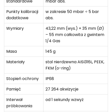
standardowe
mbar abs.
Punkty kalibracji
w zakresie 50 mbar ÷ 5 bar
dodatkowe
abs.
Wymiary
43,22 mm (wys.) × 35 mm (Ø)
– 55 mm całkowita z gwintem
1/4 Gas
Masa
145 g
Materiały
stal nierdzewna AISI316L, PEEK,
FKM (o-ring)
Stopień ochrony
IP68
Pamięć
27 264 akwizycje
Interwał
od 1 sekundy wzwyż
próbkowania