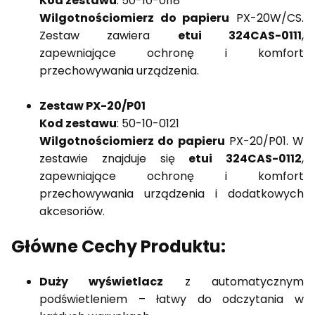
Kod zestawu
: 50-10-0118
Wilgotnościomierz do papieru
PX-20W/CS.
Zestaw zawiera
etui 324CAS-0111
,
zapewniające ochronę i komfort
przechowywania urządzenia.
Zestaw PX-20/P01
Kod zestawu
: 50-10-0121
Wilgotnościomierz do papieru
PX-20/P01. W
zestawie znajduje się
etui 324CAS-0112
,
zapewniające ochronę i komfort
przechowywania urządzenia i dodatkowych
akcesoriów.
Główne Cechy Produktu:
Duży wyświetlacz
z automatycznym
podświetleniem – łatwy do odczytania w