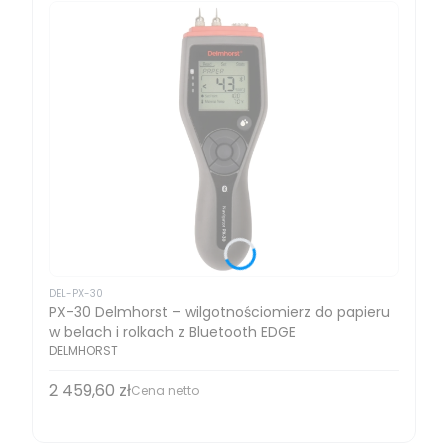
DEL-PX-30
PX-30 Delmhorst – wilgotnościomierz do papieru
w belach i rolkach z Bluetooth EDGE
DELMHORST
2 459,60 zł
Cena
Cena netto