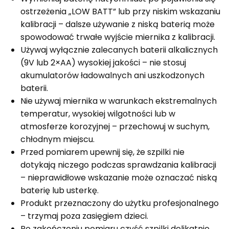
ostrzeżenia „LOW BATT” lub przy niskim wskazaniu
kalibracji – dalsze używanie z niską baterią może
spowodować trwałe wyjście miernika z kalibracji.
Używaj wyłącznie zalecanych baterii alkalicznych
(9V lub 2×AA) wysokiej jakości – nie stosuj
akumulatorów ładowalnych ani uszkodzonych
baterii.
Nie używaj miernika w warunkach ekstremalnych
temperatur, wysokiej wilgotności lub w
atmosferze korozyjnej – przechowuj w suchym,
chłodnym miejscu.
Przed pomiarem upewnij się, że szpilki nie
dotykają niczego podczas sprawdzania kalibracji
– nieprawidłowe wskazanie może oznaczać niską
baterię lub usterkę.
Produkt przeznaczony do użytku profesjonalnego
– trzymaj poza zasięgiem dzieci.
Po zakończeniu pomiaru czyść szpilki delikatnie