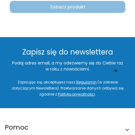
Zobacz produkt
Zapisz się do newslettera
Podaj adres email, a my odezwiemy się do Ciebie raz
w roku z nowościami.
Zapisując się, akceptujesz nasz
Regulamin
(w zakresie
dotyczącym Newslettera). Przetwarzanie danych odbywa się
zgodnie z
Polityką prywatności
.
Linki w stopce
Pomoc