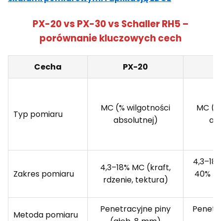
PX-20 vs PX-30 vs Schaller RH5 –
porównanie kluczowych cech
Cecha
PX-20
MC (% wilgotności
MC (% 
Typ pomiaru
absolutnej)
ab
4,3–18%
4,3–18% MC (kraft,
Zakres pomiaru
40% (b
rdzenie, tektura)
Penetracyjne piny
Penetra
Metoda pomiaru