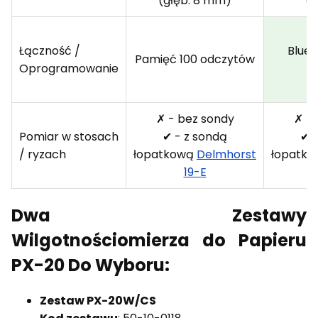
(głęb. 8 mm)
el
Łączność /
Bluet
Pamięć 100 odczytów
Oprogramowanie
✗ - bez sondy
✗ - 
Pomiar w stosach
✔ - z sondą
✔ -
/ ryzach
łopatkową
Delmhorst
łopatk
19-E
Dwa Zestawy
Wilgotnościomierza do Papieru
PX-20 Do Wyboru:
Zestaw PX-20W/CS