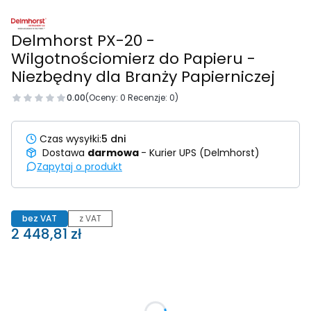
Delmhorst PX-20 -
Wilgotnościomierz do Papieru -
Niezbędny dla Branży Papierniczej
0.00
(Oceny: 0 Recenzje: 0)
Czas wysyłki:
5 dni
Dostawa
darmowa
- Kurier UPS (Delmhorst)
Zapytaj o produkt
bez VAT
z VAT
Cena
2 448,81 zł
Wybierz wariant produktu:
Poszczególne warianty mogą różnić się ceną