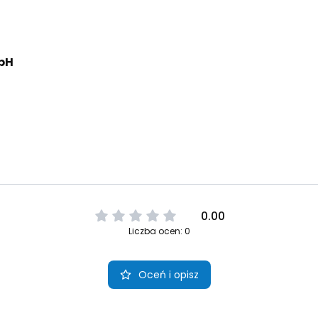
bH
0.00
Liczba ocen: 0
Oceń i opisz