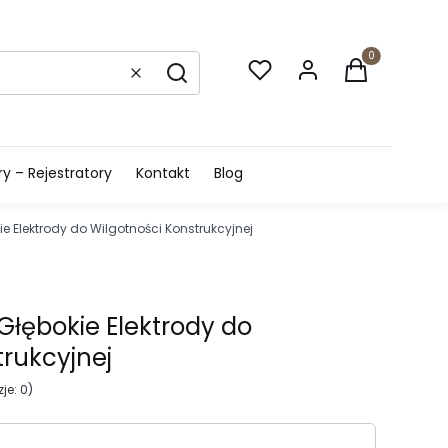
Produkty w k
Wyczyść
Szukaj
 – Rejestratory
Kontakt
Blog
e Elektrody do Wilgotności Konstrukcyjnej
Głębokie Elektrody do
trukcyjnej
je: 0)