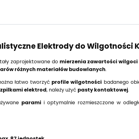
listyczne Elektrody do Wilgotności 
tały zaprojektowane do
mierzenia zawartości wilgoci
iarów różnych materiałów budowlanych
.
ożna łatwo tworzyć
profile wilgotności
badanego obi
zpilkami elektrod
, należy użyć
pasty kontaktowej
.
używane
parami
i optymalnie rozmieszczone w odległ
max. 87 jednostek