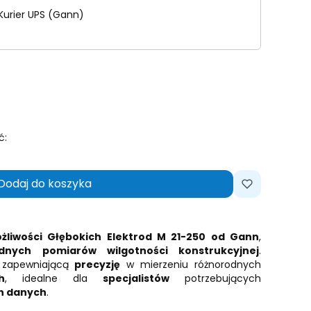
Kurier UPS (Gann)
ć:
Dodaj do koszyka
liwości Głębokich Elektrod M 21-250 od Gann
,
dnych pomiarów wilgotności konstrukcyjnej
.
 zapewniającą
precyzję
w mierzeniu różnorodnych
h
, idealne dla
specjalistów
potrzebujących
h danych
.