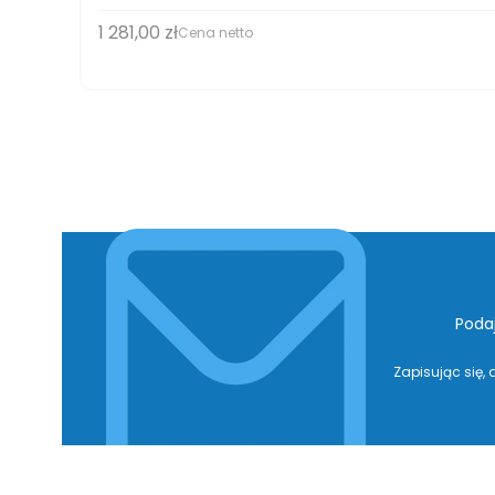
1 281,00 zł
Cena
Cena netto
Poda
Zapisując się,