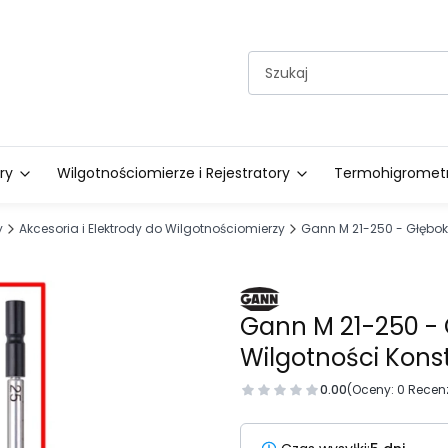
ry
Wilgotnościomierze i Rejestratory
Termohigrometry
y
Akcesoria i Elektrody do Wilgotnościomierzy
Gann M 21-250 - Głęboki
Gann M 21-250 - 
Wilgotności Kons
0.00
(Oceny: 0 Recenz