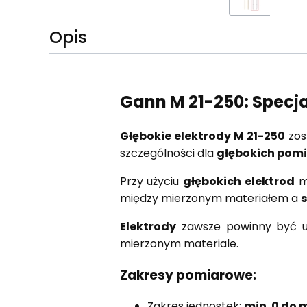
Opis
Gann M 21-250: Specja
Głębokie elektrody M 21-250
zos
szczególności dla
głębokich pom
Przy użyciu
głębokich elektrod
m
między mierzonym materiałem a
s
Elektrody
zawsze powinny być 
mierzonym materiale.
Zakresy pomiarowe:
Zakres jednostek:
min. 0 do 