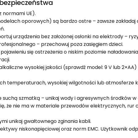
e bezpieczeństwa
z normami UE).
modelach oporowych) są bardzo ostre – zawsze zakładaj 
ń.
portuj urządzenia bez założonej osłonki na elektrody – ry
ofesjonalnego – przechowuj poza zasięgiem dzieci.
pojawieniu się ostrzeżenia o niskim poziomie naładowania
acji.
alkaliczne wysokiej jakości (sprawdź model: 9 V lub 2×AA
ch temperaturach, wysokiej wilgotności lub atmosferze 
ie suchą szmatką – unikaj wody i agresywnych środków w o
ię, że nie ma w materiale przewodów elektrycznych, rur cz
i unikaj gwałtownego zginania kabli.
ektywy niskonapięciowej oraz norm EMC. Użytkownik od