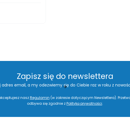
Zapisz się do newslettera
j adres email, a my odezwiemy się do Ciebie raz w roku z nowośc
 akceptujesz nasz
Regulamin
(w zakresie dotyczącym Newslettera). Przet
odbywa się zgodnie z
Polityką prywatności
.