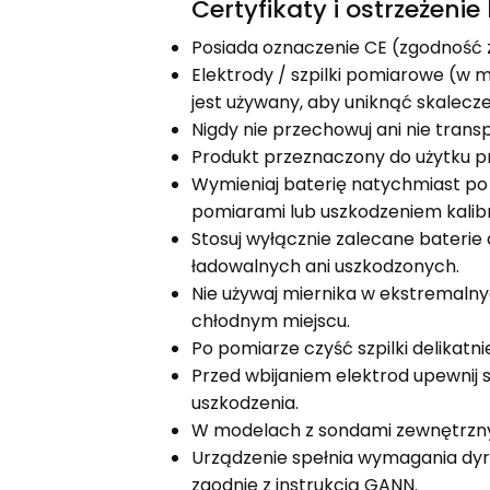
Certyfikaty i ostrzeżeni
Posiada oznaczenie CE (zgodność 
Elektrody / szpilki pomiarowe (w 
jest używany, aby uniknąć skalecze
Nigdy nie przechowuj ani nie trans
Produkt przeznaczony do użytku pr
Wymieniaj baterię natychmiast po 
pomiarami lub uszkodzeniem kalibr
Stosuj wyłącznie zalecane baterie 
ładowalnych ani uszkodzonych.
Nie używaj miernika w ekstremalny
chłodnym miejscu.
Po pomiarze czyść szpilki delikatn
Przed wbijaniem elektrod upewnij s
uszkodzenia.
W modelach z sondami zewnętrznym
Urządzenie spełnia wymagania dyr
zgodnie z instrukcją GANN.