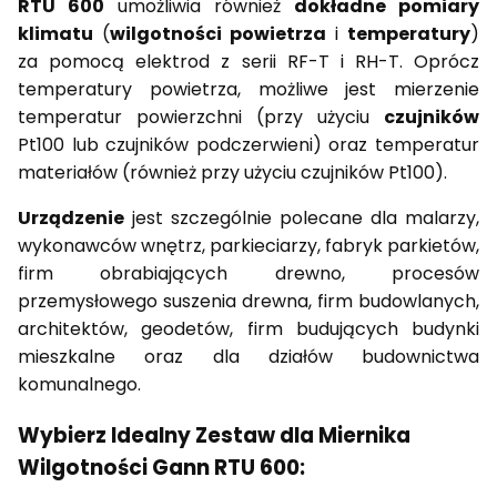
RTU 600
umożliwia również
dokładne pomiary
klimatu
(
wilgotności powietrza
i
temperatury
)
za pomocą elektrod z serii RF-T i RH-T. Oprócz
temperatury powietrza, możliwe jest mierzenie
temperatur powierzchni (przy użyciu
czujników
Pt100 lub czujników podczerwieni) oraz temperatur
materiałów (również przy użyciu czujników Pt100).
Urządzenie
jest szczególnie polecane dla malarzy,
wykonawców wnętrz, parkieciarzy, fabryk parkietów,
firm obrabiających drewno, procesów
przemysłowego suszenia drewna, firm budowlanych,
architektów, geodetów, firm budujących budynki
mieszkalne oraz dla działów budownictwa
komunalnego.
Wybierz Idealny Zestaw dla Miernika
Wilgotności Gann RTU 600: