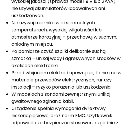
wysokiej jakości (sprawdź model: 9 V lub 2×AA) –
nie używaj akumulatorów ładowalnych ani
uszkodzonych.
Nie używaj miernika w ekstremalnych
temperaturach, wysokiej wilgotności lub
atmosferze korozyjnej – przechowuj w suchym,
chłodnym miejscu.
Po pomiarze czyść szpilki delikatnie suchą
szmatką – unikaj wody i agresywnych środków w
okolicach elektroniki.
Przed wbijaniem elektrod upewnij się, że nie ma w
materiale przewodów elektrycznych, rur czy
instalacji – ryzyko porażenia lub uszkodzenia.
W modelach z sondami zewnętrznymi unikaj
gwałtownego zginania kabli.
Urządzenie spełnia wymagania dyrektywy
niskonapięciowej oraz norm EMC. Użytkownik
odpowiada za bezpieczne stosowanie zgodnie z