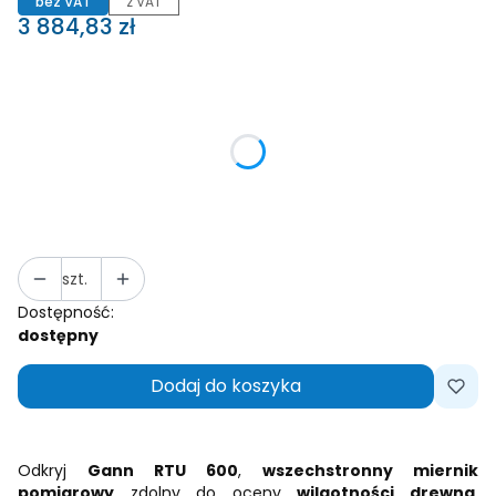
bez VAT
z VAT
Cena
3 884,83 zł
Wybierz wariant produktu:
Poszczególne warianty mogą różnić się ceną
*
Wybór zestawu
Wybierz
szt.
Dostępność:
dostępny
Dodaj do koszyka
Odkryj
Gann RTU 600
,
wszechstronny miernik
pomiarowy
zdolny do oceny
wilgotności drewna
,