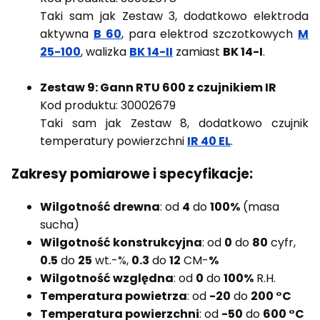
Taki sam jak Zestaw 3, dodatkowo elektroda
aktywna
B 60
, para elektrod szczotkowych
M
25-100
, walizka
BK 14-II
zamiast
BK 14-I
.
Zestaw 9: Gann RTU 600 z czujnikiem IR
Kod produktu: 30002679
Taki sam jak Zestaw 8, dodatkowo czujnik
temperatury powierzchni
IR 40 EL
.
Zakresy pomiarowe i specyfikacje:
Wilgotność drewna
: od
4
do
100%
(masa
sucha)
Wilgotność konstrukcyjna
: od
0
do
80
cyfr,
0.5
do
25
wt.-%,
0.3
do
12
CM-
%
Wilgotność względna
: od
0
do
100%
R.H.
Temperatura powietrza
: od
-20
do
200 °C
Temperatura powierzchni
: od
-50
do
600 °C