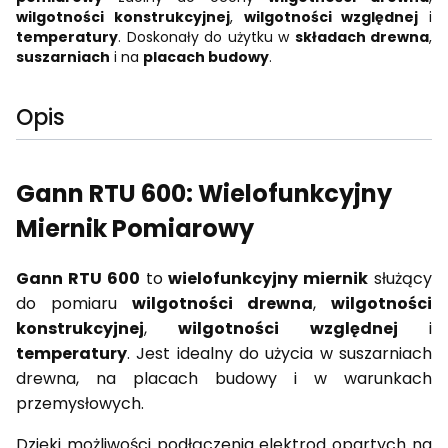
wilgotności konstrukcyjnej
,
wilgotności względnej
i
temperatury
. Doskonały do użytku w
składach drewna
,
suszarniach
i na
placach budowy
.
Opis
Gann RTU 600: Wielofunkcyjny
Miernik Pomiarowy
Gann RTU 600
to
wielofunkcyjny miernik
służący
do pomiaru
wilgotności drewna
,
wilgotności
konstrukcyjnej
,
wilgotności względnej
i
temperatury
. Jest idealny do użycia w suszarniach
drewna, na placach budowy i w warunkach
przemysłowych.
Dzięki możliwości podłączenia elektrod opartych na