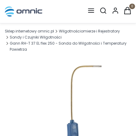
Otwórz wyszuki
Produ
Sklep internetowy omnic.pl
Wilgotnościomierze i Rejestratory
Sondy i Czujniki Wilgotności
Gann RH-T 37 EL flex 250 - Sonda do Wilgotności i Temperatury
Powietrza