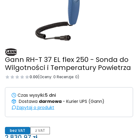
Gann RH-T 37 EL flex 250 - Sonda do
Wilgotności i Temperatury Powietrza
0.00
(Oceny: 0 Recenzje: 0)
Czas wysyłki:
5 dni
Dostawa
darmowa
- Kurier UPS (Gann)
Zapytaj o produkt
bez VAT
z VAT
Cena
2 830,97 zł