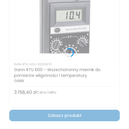
GAN-RTU-600-30001670
Gann RTU 600 - Wszechstronny miernik do
pomiarów wilgotności i temperatury
GANN
3 158,40 zł
Cena
Cena netto
Zobacz produkt