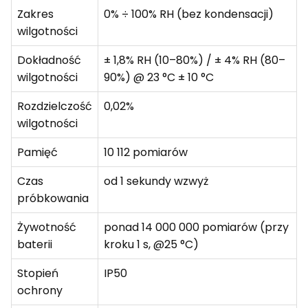
Zakres
0% ÷ 100% RH (bez kondensacji)
wilgotności
Dokładność
± 1,8% RH (10–80%) / ± 4% RH (80–
wilgotności
90%) @ 23 °C ± 10 °C
Rozdzielczość
0,02%
wilgotności
Pamięć
10 112 pomiarów
Czas
od 1 sekundy wzwyż
próbkowania
Żywotność
ponad 14 000 000 pomiarów (przy
baterii
kroku 1 s, @25 °C)
Stopień
IP50
ochrony