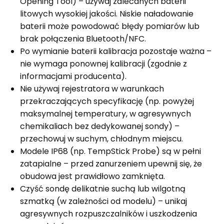
Opening Tool) – używaj zalecanych baterii
litowych wysokiej jakości. Niskie naładowanie
baterii może powodować błędy pomiarów lub
brak połączenia Bluetooth/NFC.
Po wymianie baterii kalibracja pozostaje ważna –
nie wymaga ponownej kalibracji (zgodnie z
informacjami producenta).
Nie używaj rejestratora w warunkach
przekraczających specyfikację (np. powyżej
maksymalnej temperatury, w agresywnych
chemikaliach bez dedykowanej sondy) –
przechowuj w suchym, chłodnym miejscu.
Modele IP68 (np. TempStick Probe) są w pełni
zatapialne – przed zanurzeniem upewnij się, że
obudowa jest prawidłowo zamknięta.
Czyść sondę delikatnie suchą lub wilgotną
szmatką (w zależności od modelu) – unikaj
agresywnych rozpuszczalników i uszkodzenia