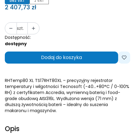
bez VAT
z VAT
Cena
2 407,73 zł
szt.
Dostępność:
dostępny
Dodaj do koszyka
RHTemp80 XL TS17RHT80XL – precyzyjny rejestrator
temperatury i wilgotności Tecnosoft (-40…+80°C / 0-100%
RH) z certyfikatem Accredia, wymienną baterią i food-
grade obudową AISI316L. Wydłużona wersja (71 mm) z
dłuższą żywotnością baterii – idealny do suszenia
makaronu i magazynów.
Opis