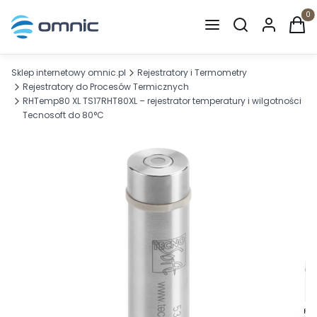
Otwórz wyszuki
Produ
Sklep internetowy omnic.pl
Rejestratory i Termometry
Rejestratory do Procesów Termicznych
RHTemp80 XL TS17RHT80XL – rejestrator temperatury i wilgotności
Tecnosoft do 80°C