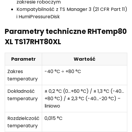
zakresie roboczym
Kompatybilność z TS Manager 3 (21 CFR Part 11)
i HumiPressureDisk
Parametry techniczne RHTemp80
XL TS17RHT80XL
Parametr
Wartość
Zakres
-40 °C ÷ +80 °C
temperatury
Dokładność
± 0,2 °C (0…+60 °C) / ± 1,3 °C (-40…
temperatury
+80 °C) / ± 2,3 °C (-40…-20 °C) –
liniowo
Rozdzielczość
0,015 °C
temperatury