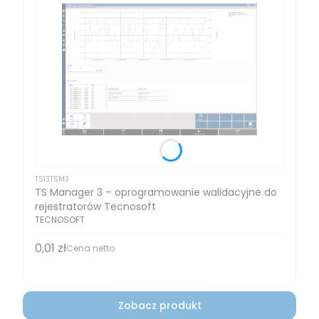
TS13TSM3
TS Manager 3 – oprogramowanie walidacyjne do
rejestratorów Tecnosoft
TECNOSOFT
0,01 zł
Cena
Cena netto
Zobacz produkt