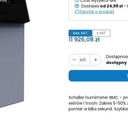
Czas wysyłki:
5 dni
Dostawa
od 24,59 zł
- 
Zapytaj o produkt
bez VAT
z VAT
Cena
11 926,08 zł
Dostępnoś
szt.
dostępny
Schaller humimeter BMC – pr
wiórów i trocin. Zakres 5–50% 
pomiar w kilka sekund. Szybka