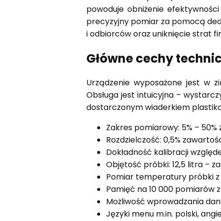
powoduje obniżenie efektywności 
precyzyjny pomiar za pomocą ded
i odbiorców oraz uniknięcie strat 
Główne cechy techni
Urządzenie wyposażone jest w z
Obsługa jest intuicyjna – wystar
dostarczonym wiaderkiem plastiko
Zakres pomiarowy: 5% – 50% z
Rozdzielczość: 0,5% zawartoś
Dokładność kalibracji względe
Objętość próbki: 12,5 litra 
Pomiar temperatury próbki 
Pamięć na 10 000 pomiarów z
Możliwość wprowadzania dany
Języki menu m.in. polski, angiel