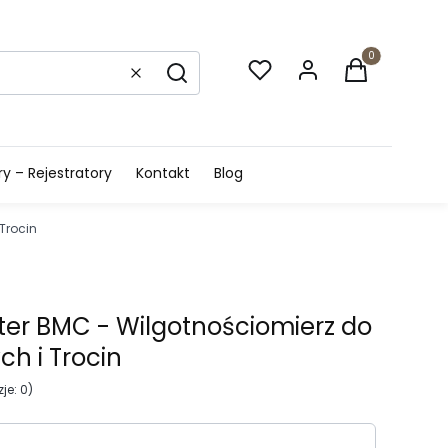
Produkty w k
Wyczyść
Szukaj
 – Rejestratory
Kontakt
Blog
Trocin
er BMC - Wilgotnościomierz do
h i Trocin
je: 0)