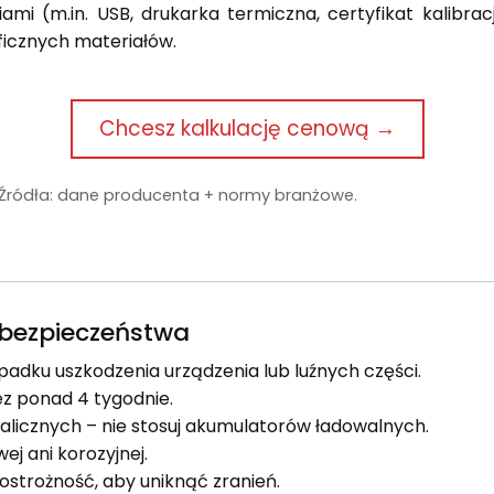
mi (m.in. USB, drukarka termiczna, certyfikat kalibrac
ficznych materiałów.
Chcesz kalkulację cenową →
. Źródła: dane producenta + normy branżowe.
e bezpieczeństwa
padku uszkodzenia urządzenia lub luźnych części.
ez ponad 4 tygodnie.
kalicznych – nie stosuj akumulatorów ładowalnych.
j ani korozyjnej.
strożność, aby uniknąć zranień.