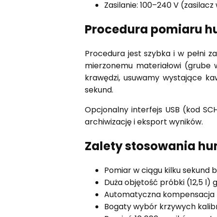
Zasilanie: 100–240 V (zasilacz
Procedura pomiaru 
Procedura jest szybka i w pełni
mierzonemu materiałowi (grube w
krawędzi, usuwamy wystające kawa
sekund.
Opcjonalny interfejs USB (kod S
archiwizację i eksport wyników.
Zalety stosowania h
Pomiar w ciągu kilku sekund
Duża objętość próbki (12,5 l
Automatyczna kompensacja t
Bogaty wybór krzywych kalib