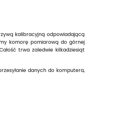
rzywą kalibracyjną odpowiadającą
niamy komorę pomiarową do górnej
ałość trwa zaledwie kilkadziesiąt
przesyłanie danych do komputera,