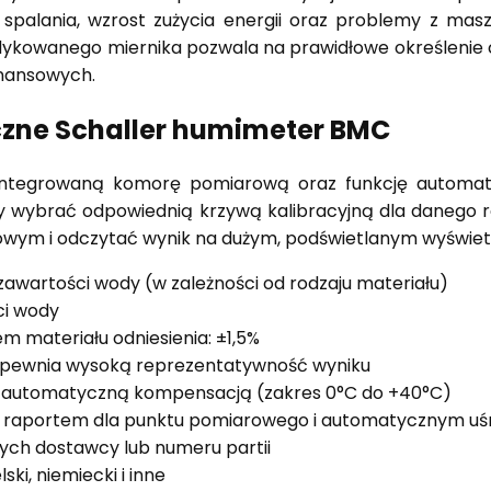
spalania, wzrost zużycia energii oraz problemy z maszy
ykowanego miernika pozwala na prawidłowe określenie
finansowych.
czne Schaller humimeter BMC
integrowaną komorę pomiarową oraz funkcję automat
czy wybrać odpowiednią krzywą kalibracyjną dla danego r
wym i odczytać wynik na dużym, podświetlanym wyświet
awartości wody (w zależności od rodzaju materiału)
ci wody
m materiału odniesienia: ±1,5%
– zapewnia wysoką reprezentatywność wyniku
z automatyczną kompensacją (zakres 0°C do +40°C)
 raportem dla punktu pomiarowego i automatycznym uśr
ch dostawcy lub numeru partii
ski, niemiecki i inne