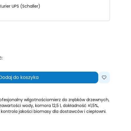
Kurier UPS (Schaller)
ć:
Dodaj do koszyka
ofesjonalny wilgotnościomierz do zrębków drzewnych,
zawartości wody, komora 12,5 l, dokładność ±1,5%,
 kontrola jakości biomasy dla dostawców i ciepłowni.