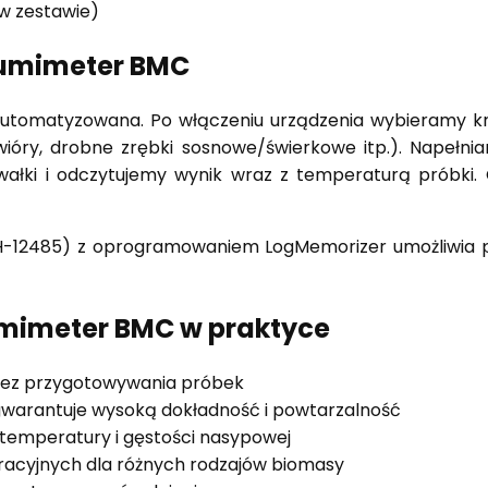
 w zestawie)
humimeter BMC
 zautomatyzowana. Po włączeniu urządzenia wybieramy k
ióry, drobne zrębki sosnowe/świerkowe itp.). Napeł
łki i odczytujemy wynik wraz z temperaturą próbki. C
CH-12485) z oprogramowaniem LogMemorizer umożliwia 
umimeter BMC w praktyce
 bez przygotowywania próbek
) gwarantuje wysoką dokładność i powtarzalność
emperatury i gęstości nasypowej
racyjnych dla różnych rodzajów biomasy