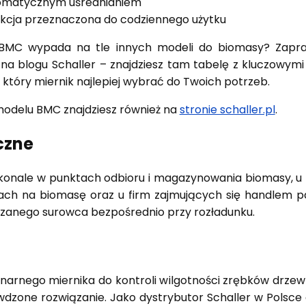
tomatycznym uśrednianiem
ukcja przeznaczona do codziennego użytku
 BMC wypada na tle innych modeli do biomasy? Zapr
na blogu Schaller – znajdziesz tam tabelę z kluczowymi 
który miernik najlepiej wybrać do Twoich potrzeb.
modelu BMC znajdziesz również na
stronie schaller.pl
.
czne
onale w punktach odbioru i magazynowania biomasy, 
iach na biomasę oraz u firm zajmujących się handlem p
czanego surowca bezpośrednio przy rozładunku.
onarnego miernika do kontroli wilgotności zrębków drzew
dzone rozwiązanie. Jako dystrybutor Schaller w Polsc