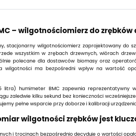
MC – wilgotnościomierz do zrębków d
y, stacjonarny wilgotnościomierz zaprojektowany do sz
zede wszystkim w zrębach drzewnych, wiórach drzewnyc
gólnie polecane dla dostawców biomasy oraz operatoró
la wilgotności ma bezpośredni wpływ na wartość opał
12,5 litra) humimeter BMC zapewnia reprezentatywny
iągu zaledwie kilku sekund bez konieczności wcześniejs
ujemy pełne wsparcie przy doborze i kalibracji urządzenia
miar wilgotności zrębków jest kluc
ch i trocinach bezpośrednio decyduje o wartości opał