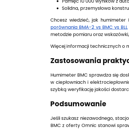
Pamięć 10 000 wyników z au
Solidna, przemysłowa konstr
Chcesz wiedzieć, jak humimeter
porównania BMA-2 vs BMC vs BLL
metodzie pomiaru oraz wskazówki, 
Więcej informacji technicznych o 
Zastosowania prakty
Humimeter BMC sprawdza się dosk
w ciepłowniach i elektrociepłown
szybką weryfikację jakości dostar
Podsumowanie
Jeśli szukasz niezawodnego, stacj
BMC z oferty Omnic stanowi spraw