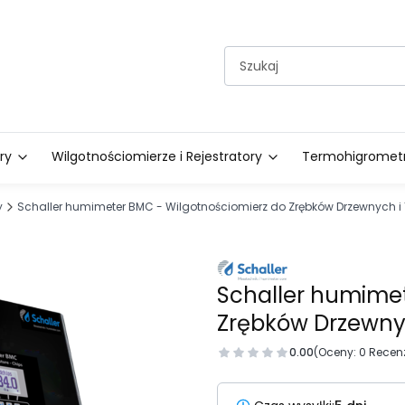
ry
Wilgotnościomierze i Rejestratory
Termohigrometry
y
Schaller humimeter BMC - Wilgotnościomierz do Zrębków Drzewnych i 
Schaller humimet
Zrębków Drzewnyc
0.00
(Oceny: 0 Recenz