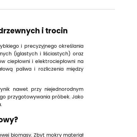
rzewnych i trocin
ybkiego i precyzyjnego określania
h (iglastych i liściastych) oraz
w ciepłowni i elektrociepłowni na
ową paliwa i rozliczenia między
 wynik nawet przy niejednorodnym
zego przygotowywania próbek. Jako
.
zowy?
owej biomasy. Zbyt mokry materiał