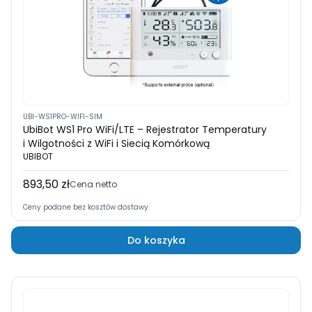
UBI-WS1PRO-WIFI-SIM
UbiBot WS1 Pro WiFi/LTE – Rejestrator Temperatury
i Wilgotności z WiFi i Siecią Komórkową
UBIBOT
893,50 zł
Cena
Cena netto
Ceny podane bez kosztów dostawy.
Do koszyka