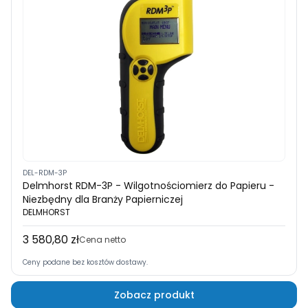
DEL-RDM-3P
Delmhorst RDM-3P - Wilgotnościomierz do Papieru -
Niezbędny dla Branży Papierniczej
DELMHORST
3 580,80 zł
Cena
Cena netto
Ceny podane bez kosztów dostawy.
Zobacz produkt