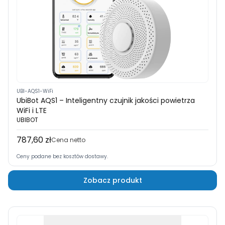
UBI-AQS1-WiFi
UbiBot AQS1 – Inteligentny czujnik jakości powietrza
WiFi i LTE
UBIBOT
787,60 zł
Cena
Cena netto
Ceny podane bez kosztów dostawy.
Zobacz produkt