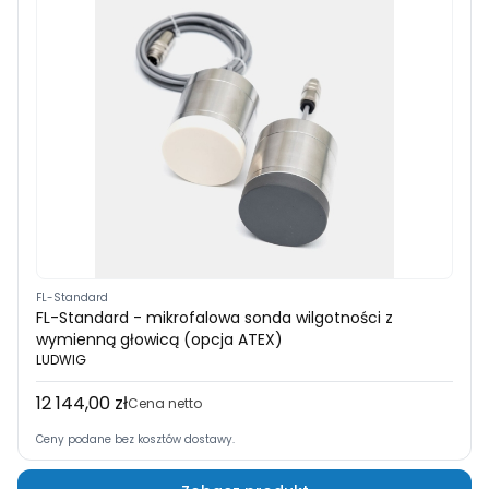
FL-Standard
FL-Standard - mikrofalowa sonda wilgotności z
wymienną głowicą (opcja ATEX)
LUDWIG
12 144,00 zł
Cena
Cena netto
Ceny podane bez kosztów dostawy.