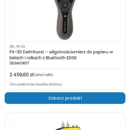
DEL-PX-30
PX-30 Delmhorst – wilgotnościomierz do papieru w
belach i rolkach z Bluetooth EDGE
DELMHORST
2 459,60 zł
Cena
Cena netto
Ceny podane bez kosztów dostawy.
Zobacz produkt