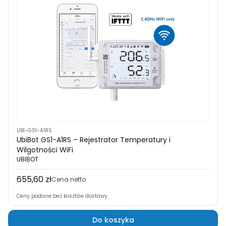
UBI-GS1-A1RS
UbiBot GS1-A1RS – Rejestrator Temperatury i
Wilgotności WiFi
UBIBOT
655,60 zł
Cena
Cena netto
Ceny podane bez kosztów dostawy.
Do koszyka