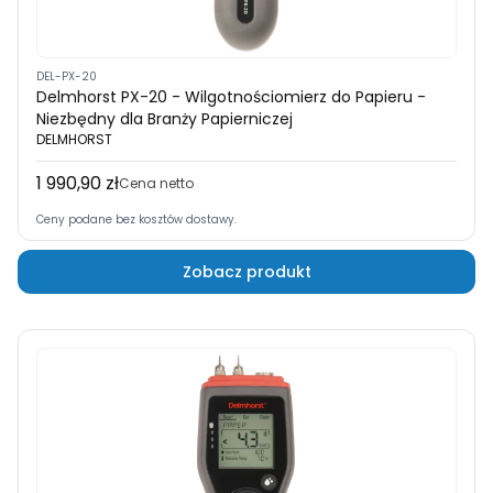
DEL-PX-20
Delmhorst PX-20 - Wilgotnościomierz do Papieru -
Niezbędny dla Branży Papierniczej
DELMHORST
1 990,90 zł
Cena
Cena netto
Ceny podane bez kosztów dostawy.
Zobacz produkt