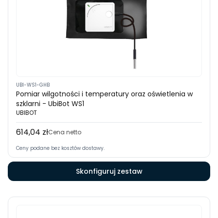
UBI-WS1-GHB
Pomiar wilgotności i temperatury oraz oświetlenia w
szklarni - UbiBot WS1
UBIBOT
614,04 zł
Cena
Cena netto
Ceny podane bez kosztów dostawy.
Skonfiguruj zestaw