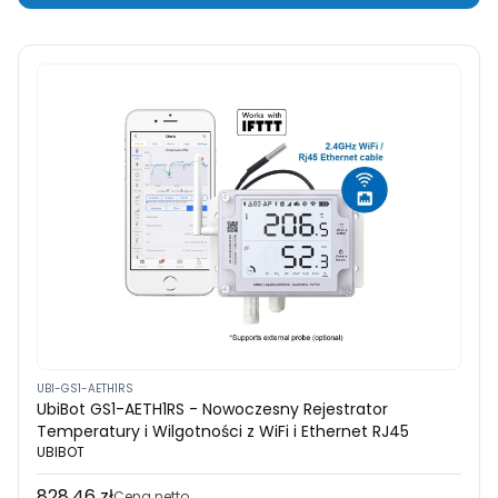
UBI-GS1-AETH1RS
UbiBot GS1-AETH1RS - Nowoczesny Rejestrator
Temperatury i Wilgotności z WiFi i Ethernet RJ45
UBIBOT
828,46 zł
Cena
Cena netto