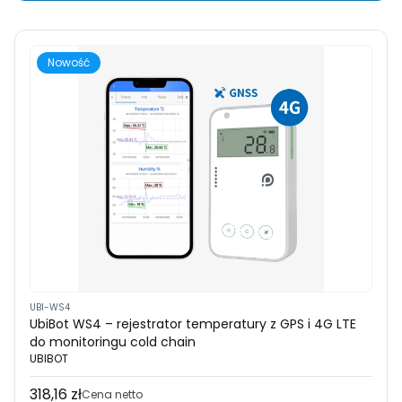
Nowość
UBI-WS4
UbiBot WS4 – rejestrator temperatury z GPS i 4G LTE
do monitoringu cold chain
UBIBOT
318,16 zł
Cena
Cena netto