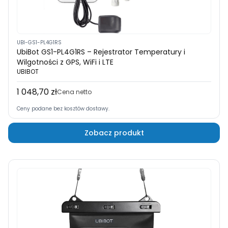
UBI-GS1-PL4G1RS
UbiBot GS1-PL4G1RS – Rejestrator Temperatury i
Wilgotności z GPS, WiFi i LTE
UBIBOT
1 048,70 zł
Cena
Cena netto
Ceny podane bez kosztów dostawy.
Zobacz produkt