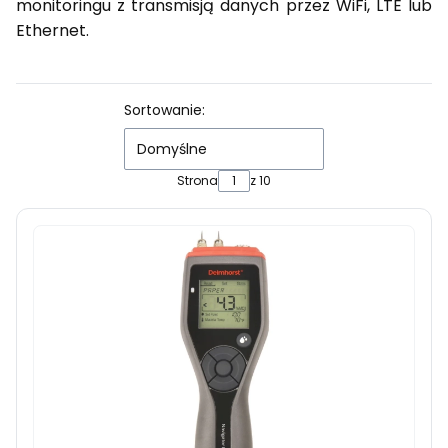
monitoringu z transmisją danych przez WiFi, LTE lub
Ethernet.
Lista produktów
Sortowanie:
Domyślne
Strona
z 10