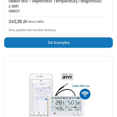
UbiBot WS1 – Rejestrator Temperatury i Wilgotności
z WiFi
UBIBOT
242,28 zł
Cena
Cena netto
Ceny podane bez kosztów dostawy.
Do koszyka