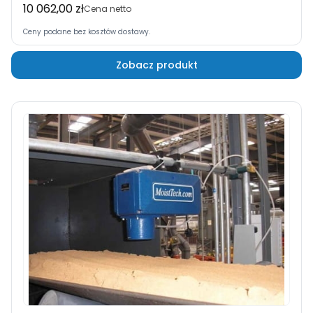
10 062,00 zł
Cena
Cena netto
Ceny podane bez kosztów dostawy.
Zobacz produkt