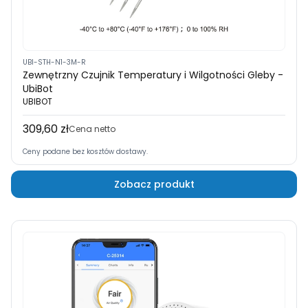
UBI-STH-N1-3M-R
Zewnętrzny Czujnik Temperatury i Wilgotności Gleby -
UbiBot
UBIBOT
309,60 zł
Cena
Cena netto
Ceny podane bez kosztów dostawy.
Zobacz produkt