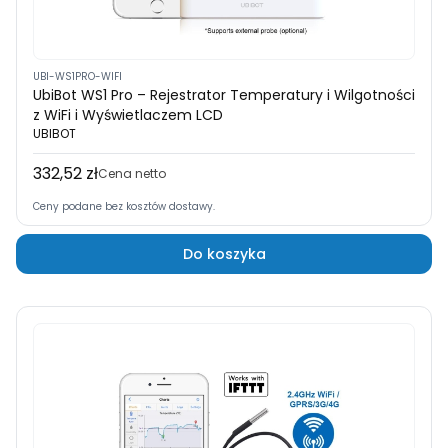
UBI-WS1PRO-WIFI
UbiBot WS1 Pro – Rejestrator Temperatury i Wilgotności
z WiFi i Wyświetlaczem LCD
UBIBOT
332,52 zł
Cena
Cena netto
Ceny podane bez kosztów dostawy.
Do koszyka