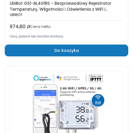
UbiBot GS1-AL4G1RS - Bezprzewodowy Rejestrator
Temperatury, Wilgotności i Oświetlenia z WiFi i
Obsługą Karty SIM
UBIBOT
974,80 zł
Cena
Cena netto
Ceny podane bez kosztów dostawy.
Do koszyka