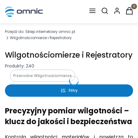
Otwórz wyszuki
Produ
Przejdź do:
Sklep internetowy omnic.pl
Wilgotnościomierze i Rejestratory
Wilgotnościomierze i Rejestratory
Produkty:
240
Przenośne Wilgotnościomierze
Filtry
Precyzyjny pomiar wilgotności –
klucz do jakości i bezpieczeństwa
Kontrola wilgotności materiałów i powietrza to