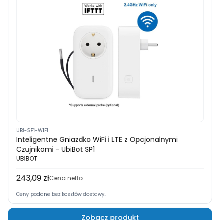
UBI-SP1-WIFI
Inteligentne Gniazdko WiFi i LTE z Opcjonalnymi
Czujnikami - UbiBot SP1
UBIBOT
243,09 zł
Cena
Cena netto
Ceny podane bez kosztów dostawy.
Zobacz produkt