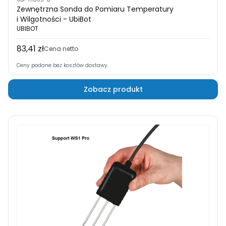
Zewnętrzna Sonda do Pomiaru Temperatury
i Wilgotności - UbiBot
UBIBOT
83,41 zł
Cena
Cena netto
Ceny podane bez kosztów dostawy.
Zobacz produkt