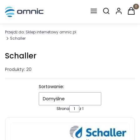
Otwórz wyszuki
Produ
Przejdź do:
Sklep internetowy omnic.pl
Schaller
Schaller
Produkty:
20
Lista produktów
Sortowanie:
Domyślne
Strona
z 1