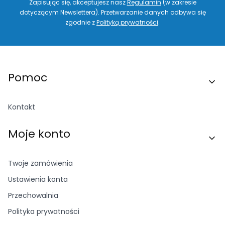
Zapisując się, akceptujesz nasz
Regulamin
(w zakresie
dotyczącym Newslettera). Przetwarzanie danych odbywa się
zgodnie z
Polityką prywatności
.
Linki w stopce
Pomoc
Kontakt
Moje konto
Twoje zamówienia
Ustawienia konta
Przechowalnia
Polityka prywatności