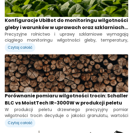
Konfiguracje UbiBot do monitoringu wilgotności
gleby i warunków w uprawach oraz szklarniach
2026
Precyzyjne rolnictwo i uprawy szklarniowe wymagają
ciągłego monitoringu wilgotności gleby, temperatury,
wilgotności powietrza oraz oświetlenia. Dzięki temu można
Czytaj całość
zmniejszyć zużycie wody o 20–40 %, zoptymalizować
nawożenie i zwiększyć plony o 10–30 %. Rejestratory UbiBot z
czujnikami glebowymi i panelami solarnymi pozwalają na
całodobowy monitoring bez konieczności częstego
dojazdu na pole.
Porównanie pomiaru wilgotności trocin: Schaller
BLC vs MoistTech IR-3000W w produkcji peletu
W produkcji peletu drzewnego precyzyjny pomiar
wilgotności trocin decyduje o jakości granulatu, wartości
opałowej, zużyciu energii suszarni i bezpieczeństwie
Czytaj całość
procesu. Na rynku dominują dwie metody ciągłego